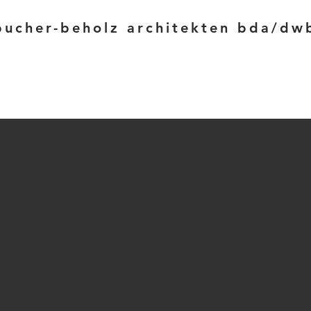
bucher-beholz architekten bda/dw
MEHRZWECKHALLE IN WEIGHEIM